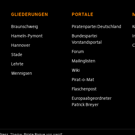
GLIEDERUNGEN
PORTALE
Braunschweig
Piratenpartei Deutschland
K
Hameln-Pymont
Bundespartei
I
Vorstandsportal
Hannover
C
Forum
Stade
Mailinglisten
Lehrte
Wiki
Wennigsen
Pirat-o-Mat
Flaschenpost
Europaabgeordneter
Patrick Breyer
Press
Theme:
Pirate Rogue
von xwolf