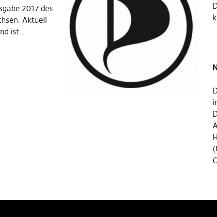
Ausgabe 2017 des
k
chsen. Aktuell
und ist…
N
D
i
D
Ä
H
(
C