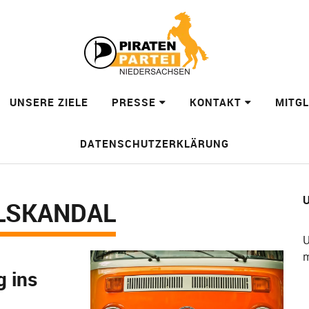
UNSERE ZIELE
PRESSE
KONTAKT
MITG
DATENSCHUTZERKLÄRUNG
U
LSKANDAL
U
m
g ins