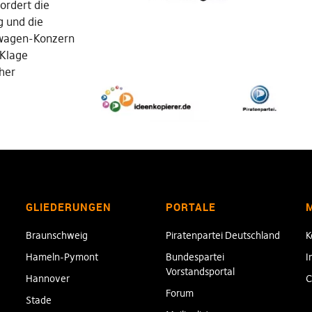
ordert die
g und die
wagen-Konzern
 Klage
cher
GLIEDERUNGEN
PORTALE
Braunschweig
Piratenpartei Deutschland
K
Hameln-Pymont
Bundespartei
I
Vorstandsportal
Hannover
C
Forum
Stade