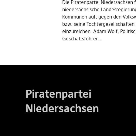
Die Piratenpartei Niedersachsen f
niedersächsische Landesregierun
Kommunen auf, gegen den Volks
bzw. seine Tochtergesellschaften
einzureichen. Adam Wolf, Politis
Geschäftsführer…
Piratenpartei
Niedersachsen