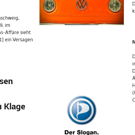
k
nschweig,
9, im
-Affäre sieht
1] ein Versagen
N
D
i
D
hsen
Ä
H
(
C
u Klage