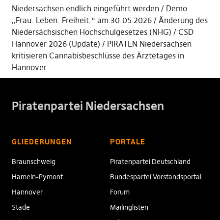
Niedersachsen endlich eingeführt werden
Demo
„Frau. Leben. Freiheit.“ am 30.05.2026
Änderung des
Niedersächsischen Hochschulgesetzes (NHG)
CSD
Hannover 2026 (Update)
PIRATEN Niedersachsen
kritisieren Cannabisbeschlüsse des Ärztetages in
Hannover
Piratenpartei Niedersachsen
GLIEDERUNGEN
PORTALE
Braunschweig
Piratenpartei Deutschland
Hameln-Pymont
Bundespartei Vorstandsportal
Hannover
Forum
Stade
Mailinglisten