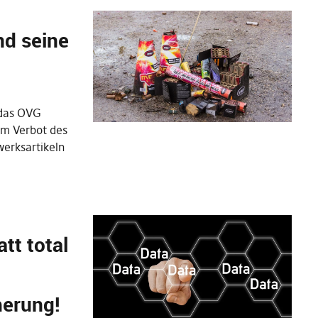
nd seine
 das OVG
um Verbot des
werksartikeln
att total
herung!