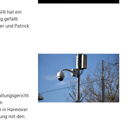
H) hat ein
g gefällt.
r und Patrick
altungsgericht
on
i in Hannover
ndung mit den…