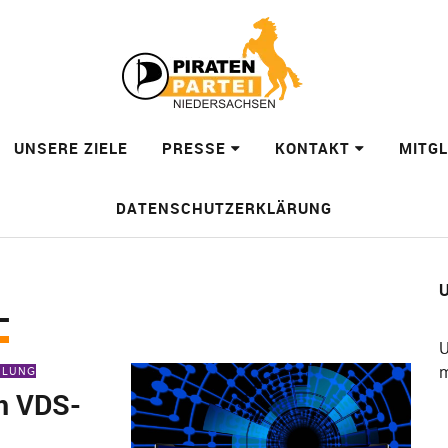
UNSERE ZIELE
PRESSE
KONTAKT
MITG
DATENSCHUTZERKLÄRUNG
U
L
U
m
EILUNG
m VDS-