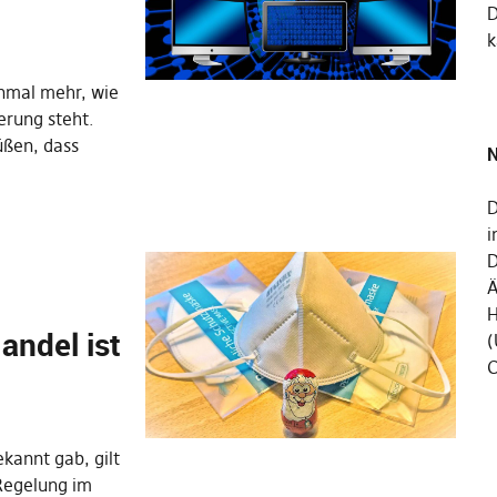
k
inmal mehr, wie
erung steht.
üßen, dass
N
D
i
D
Ä
H
andel ist
(
C
kannt gab, gilt
Regelung im