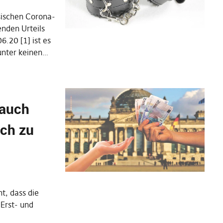
sischen Corona-
nden Urteils
.20 [1] ist es
unter keinen…
 auch
ich zu
t, dass die
Erst- und