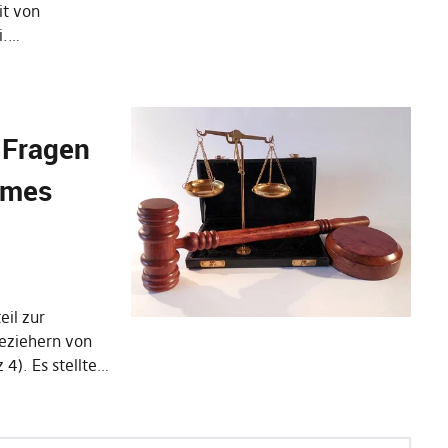
it von
i.…
t Fragen
mmes
eil zur
Beziehern von
4). Es stellte…