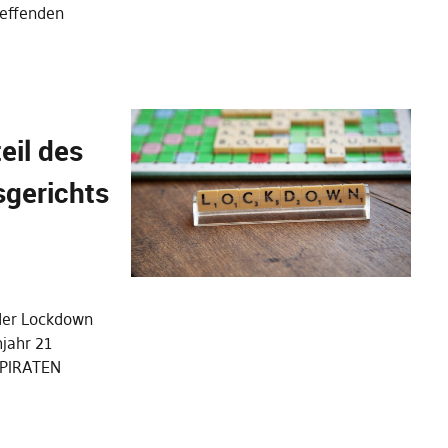
reffenden
eil des
gerichts
der Lockdown
jahr 21
 PIRATEN
…