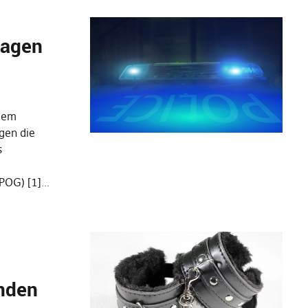
ragen
 dem
gen die
s
POG) [1]…
nden