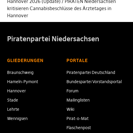
Hannover 2026 (Update)
PIRATEN Niedersachsen
kritisieren Cannabisbeschlüsse des Ärztetages in
Hannover
Piratenpartei Niedersachsen
GLIEDERUNGEN
PORTALE
Braunschweig
Piratenpartei Deutschland
Hameln-Pymont
Bundespartei Vorstandsportal
Hannover
Forum
Stade
Mailinglisten
Lehrte
Wiki
Wennigsen
Pirat-o-Mat
Flaschenpost