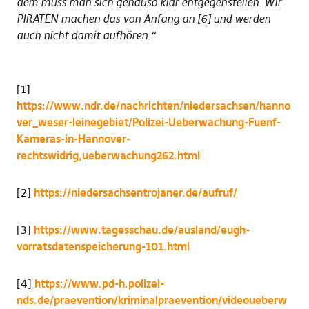
dem muss man sich genauso klar entgegenstellen. Wir
PIRATEN machen das von Anfang an [6] und werden
auch nicht damit aufhören.“
[1]
https://www.ndr.de/nachrichten/niedersachsen/hanno
ver_weser-leinegebiet/Polizei-Ueberwachung-Fuenf-
Kameras-in-Hannover-
rechtswidrig,ueberwachung262.html
[2]
https://niedersachsentrojaner.de/aufruf/
[3]
https://www.tagesschau.de/ausland/eugh-
vorratsdatenspeicherung-101.html
[4]
https://www.pd-h.polizei-
nds.de/praevention/kriminalpraevention/videoueberw