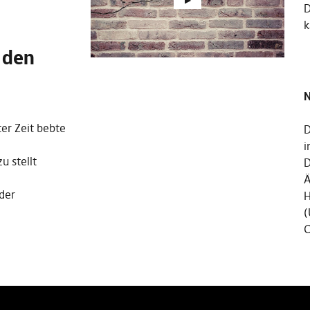
k
 den
N
er Zeit bebte
D
i
u stellt
D
Ä
der
H
(
C