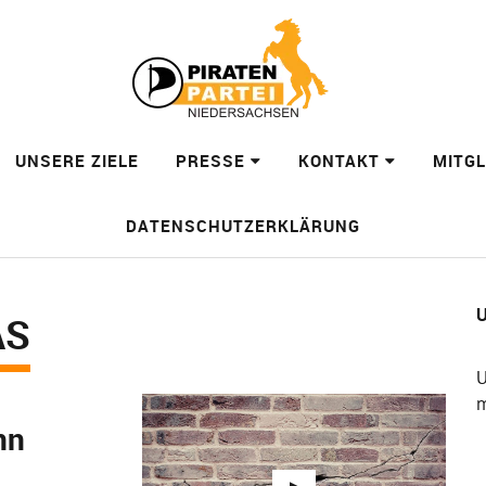
UNSERE ZIELE
PRESSE
KONTAKT
MITG
DATENSCHUTZERKLÄRUNG
U
AS
U
m
nn