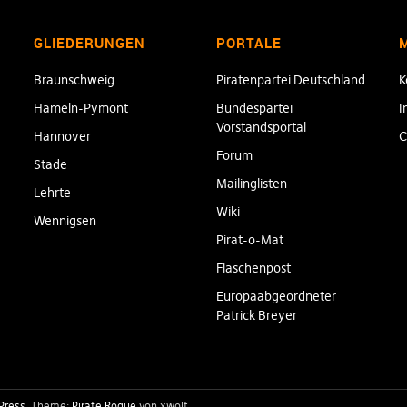
GLIEDERUNGEN
PORTALE
Braunschweig
Piratenpartei Deutschland
K
Hameln-Pymont
Bundespartei
I
Vorstandsportal
Hannover
C
Forum
Stade
Mailinglisten
Lehrte
Wiki
Wennigsen
Pirat-o-Mat
Flaschenpost
Europaabgeordneter
Patrick Breyer
Press
Theme:
Pirate Rogue
von xwolf