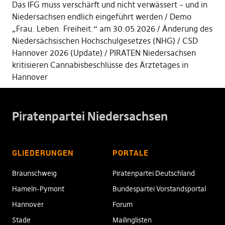
Das IFG muss verschärft und nicht verwässert – und in
Niedersachsen endlich eingeführt werden
Demo
„Frau. Leben. Freiheit.“ am 30.05.2026
Änderung des
Niedersächsischen Hochschulgesetzes (NHG)
CSD
Hannover 2026 (Update)
PIRATEN Niedersachsen
kritisieren Cannabisbeschlüsse des Ärztetages in
Hannover
Piratenpartei Niedersachsen
GLIEDERUNGEN
PORTALE
Braunschweig
Piratenpartei Deutschland
Hameln-Pymont
Bundespartei Vorstandsportal
Hannover
Forum
Stade
Mailinglisten