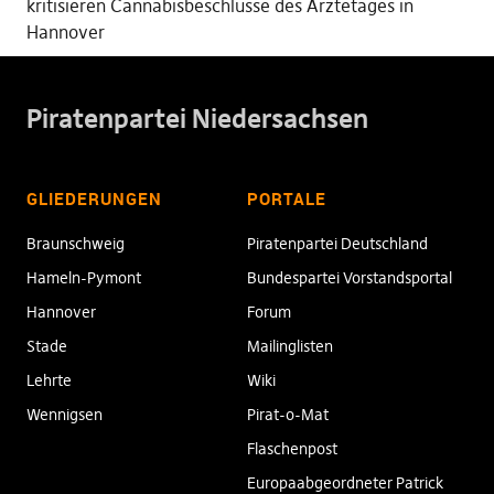
kritisieren Cannabisbeschlüsse des Ärztetages in
Hannover
Piratenpartei Niedersachsen
GLIEDERUNGEN
PORTALE
Braunschweig
Piratenpartei Deutschland
Hameln-Pymont
Bundespartei Vorstandsportal
Hannover
Forum
Stade
Mailinglisten
Lehrte
Wiki
Wennigsen
Pirat-o-Mat
Flaschenpost
Europaabgeordneter Patrick