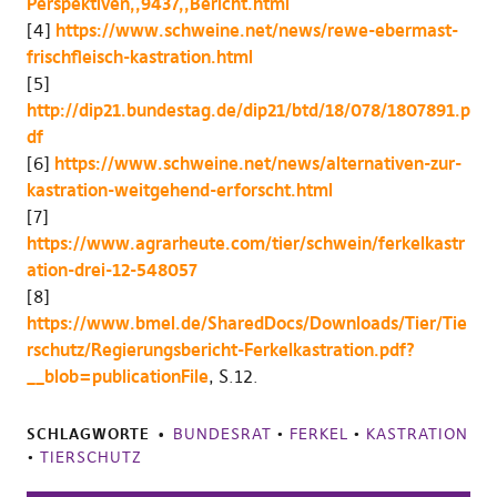
Perspektiven,,9437,,Bericht.html
[4]
https://www.schweine.net/news/rewe-ebermast-
frischfleisch-kastration.html
[5]
http://dip21.bundestag.de/dip21/btd/18/078/1807891.p
df
[6]
https://www.schweine.net/news/alternativen-zur-
kastration-weitgehend-erforscht.html
[7]
https://www.agrarheute.com/tier/schwein/ferkelkastr
ation-drei-12-548057
[8]
https://www.bmel.de/SharedDocs/Downloads/Tier/Tie
rschutz/Regierungsbericht-Ferkelkastration.pdf?
__blob=publicationFile
, S.12.
SCHLAGWORTE
BUNDESRAT
•
FERKEL
•
KASTRATION
•
TIERSCHUTZ