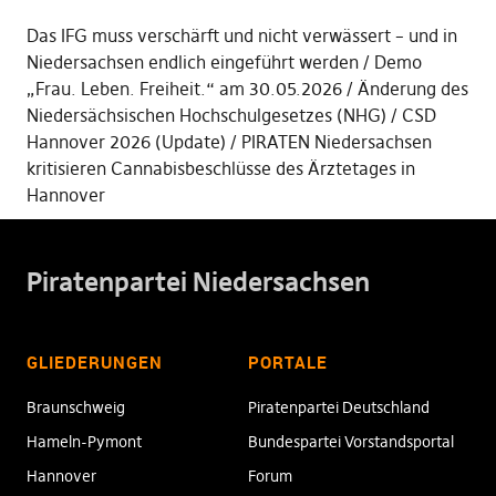
Das IFG muss verschärft und nicht verwässert – und in
Niedersachsen endlich eingeführt werden
Demo
„Frau. Leben. Freiheit.“ am 30.05.2026
Änderung des
Niedersächsischen Hochschulgesetzes (NHG)
CSD
Hannover 2026 (Update)
PIRATEN Niedersachsen
kritisieren Cannabisbeschlüsse des Ärztetages in
Hannover
Piratenpartei Niedersachsen
GLIEDERUNGEN
PORTALE
Braunschweig
Piratenpartei Deutschland
Hameln-Pymont
Bundespartei Vorstandsportal
Hannover
Forum