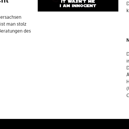
k
dersachsen
ist man stolz
Beratungen des
N
D
i
D
Ä
H
(
C