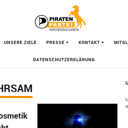
UNSERE ZIELE
PRESSE
KONTAKT
MITG
DATENSCHUTZERKLÄRUNG
U
HRSAM
U
m
osmetik
cht