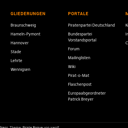
GLIEDERUNGEN
PORTALE
Braunschweig
Piratenpartei Deutschland
K
Hameln-Pymont
Bundespartei
I
Vorstandsportal
Hannover
C
Forum
Stade
Mailinglisten
Lehrte
Wiki
Wennigsen
Pirat-o-Mat
Flaschenpost
Europaabgeordneter
Patrick Breyer
Press
Theme:
Pirate Rogue
von xwolf