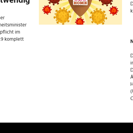
k
ier
eitsminister
pflicht im
19 komplett
N
D
i
D
Ä
H
(
C