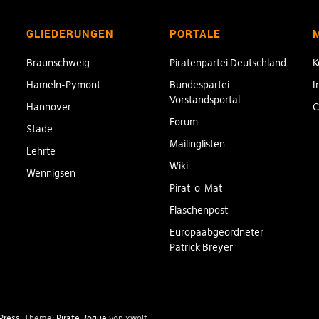
GLIEDERUNGEN
PORTALE
Braunschweig
Piratenpartei Deutschland
K
Hameln-Pymont
Bundespartei
I
Vorstandsportal
Hannover
C
Forum
Stade
Mailinglisten
Lehrte
Wiki
Wennigsen
Pirat-o-Mat
Flaschenpost
Europaabgeordneter
Patrick Breyer
Press
Theme:
Pirate Rogue
von xwolf