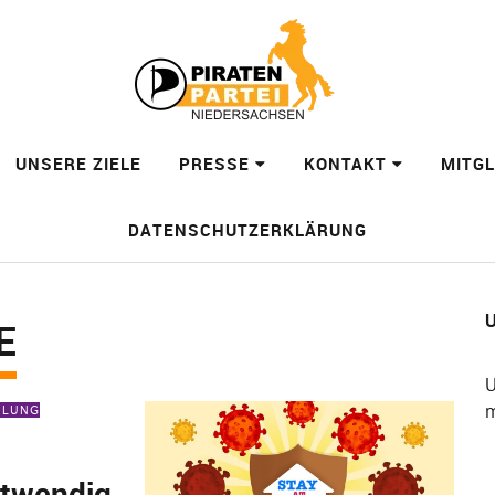
UNSERE ZIELE
PRESSE
KONTAKT
MITG
DATENSCHUTZERKLÄRUNG
U
E
U
m
EILUNG
otwendig