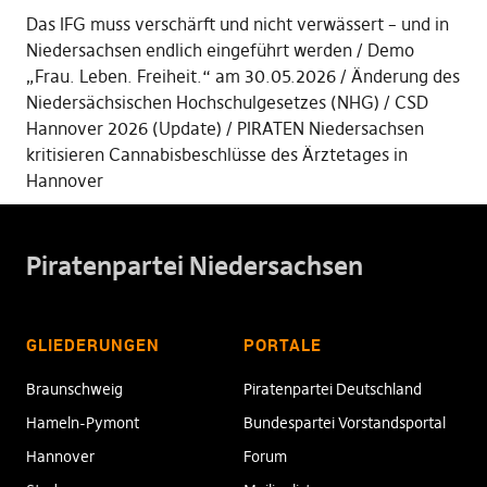
Das IFG muss verschärft und nicht verwässert – und in
Niedersachsen endlich eingeführt werden
Demo
„Frau. Leben. Freiheit.“ am 30.05.2026
Änderung des
Niedersächsischen Hochschulgesetzes (NHG)
CSD
Hannover 2026 (Update)
PIRATEN Niedersachsen
kritisieren Cannabisbeschlüsse des Ärztetages in
Hannover
Piratenpartei Niedersachsen
GLIEDERUNGEN
PORTALE
Braunschweig
Piratenpartei Deutschland
Hameln-Pymont
Bundespartei Vorstandsportal
Hannover
Forum