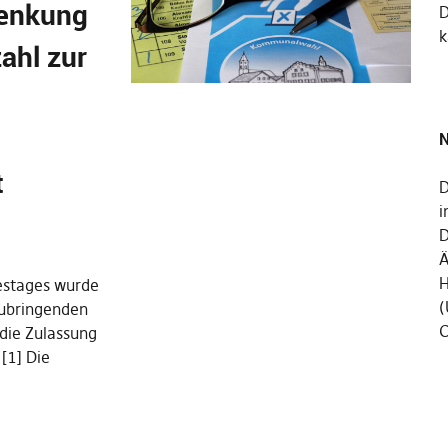
senkung
k
ahl zur
N
t
D
i
D
Ä
H
destages wurde
(
zubringenden
C
 die Zulassung
[1] Die