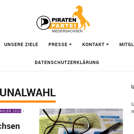
UNSERE ZIELE
PRESSE
KONTAKT
MITG
DATENSCHUTZERKLÄRUNG
U
UNALWAHL
U
m
HLEN 2021
chsen