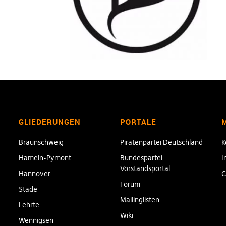
GLIEDERUNGEN
PORTALE
Braunschweig
Piratenpartei Deutschland
K
Hameln-Pymont
Bundespartei
I
Vorstandsportal
Hannover
C
Forum
Stade
Mailinglisten
Lehrte
Wiki
Wennigsen