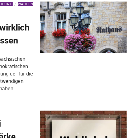
EILUNG
WAHLEN
irklich
assen
sächsischen
mokratischen
kung der für die
otwendigen
] haben…
i
ärke