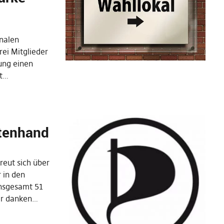
nalen
rei Mitglieder
ung einen
lt…
atenhand
reut sich über
 in den
nsgesamt 51
ir danken…