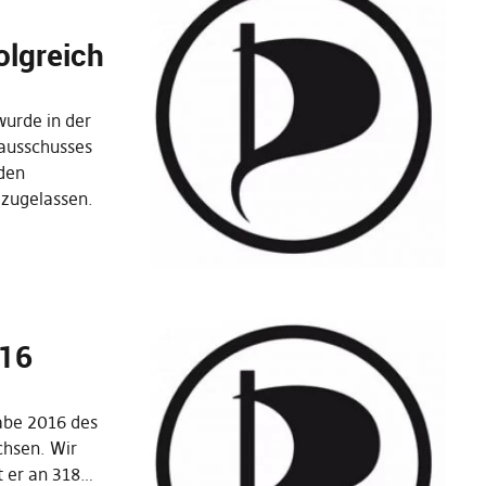
lgreich
wurde in der
ausschusses
den
zugelassen.
016
sgabe 2016 des
chsen. Wir
ht er an 318…