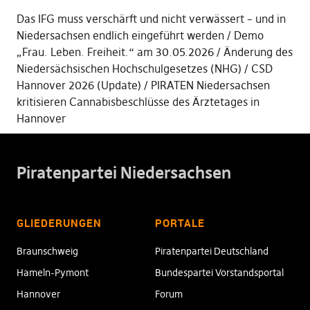
Das IFG muss verschärft und nicht verwässert – und in
Niedersachsen endlich eingeführt werden
Demo
„Frau. Leben. Freiheit.“ am 30.05.2026
Änderung des
Niedersächsischen Hochschulgesetzes (NHG)
CSD
Hannover 2026 (Update)
PIRATEN Niedersachsen
kritisieren Cannabisbeschlüsse des Ärztetages in
Hannover
Piratenpartei Niedersachsen
GLIEDERUNGEN
PORTALE
Braunschweig
Piratenpartei Deutschland
Hameln-Pymont
Bundespartei Vorstandsportal
Hannover
Forum