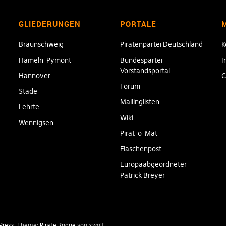
GLIEDERUNGEN
PORTALE
Braunschweig
Piratenpartei Deutschland
K
Hameln-Pymont
Bundespartei
I
Vorstandsportal
Hannover
C
Forum
Stade
Mailinglisten
Lehrte
Wiki
Wennigsen
Pirat-o-Mat
Flaschenpost
Europaabgeordneter
Patrick Breyer
Press
Theme:
Pirate Rogue
von xwolf