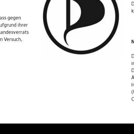
k
ass gegen
aufgrund ihrer
 Landesverrats
en Versuch,
N
D
i
D
Ä
H
(
C