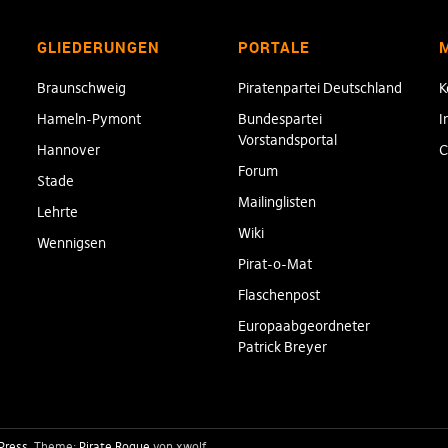
GLIEDERUNGEN
PORTALE
Braunschweig
Piratenpartei Deutschland
K
Hameln-Pymont
Bundespartei
I
Vorstandsportal
Hannover
C
Forum
Stade
Mailinglisten
Lehrte
Wiki
Wennigsen
Pirat-o-Mat
Flaschenpost
Europaabgeordneter
Patrick Breyer
Press
Theme:
Pirate Rogue
von xwolf