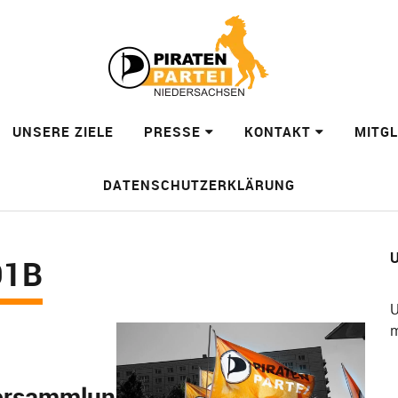
UNSERE ZIELE
PRESSE
KONTAKT
MITG
DATENSCHUTZERKLÄRUNG
U
91B
U
m
versammlung