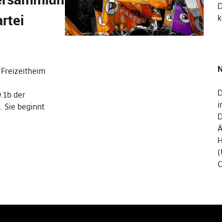
rtei
k
N
 Freizeitheim
D
.1b der
i
. Sie beginnt
D
Ä
H
(
C