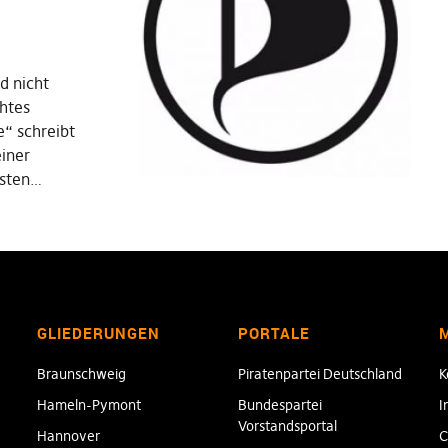
d nicht
htes
“ schreibt
einer
rsten…
GLIEDERUNGEN
PORTALE
Braunschweig
Piratenpartei Deutschland
K
Hameln-Pymont
Bundespartei
I
Vorstandsportal
Hannover
C