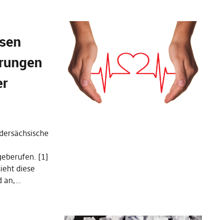
hsen
erungen
er
edersächsische
geberufen. [1]
ieht diese
d an,…