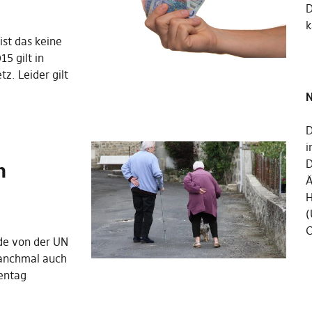
k
ist das keine
5 gilt in
z. Leider gilt
N
D
i
n
D
Ä
H
(
C
de von der UN
manchmal auch
rentag