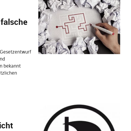
 falsche
 Gesetzentwurf
und
en bekannt
tzlichen
icht