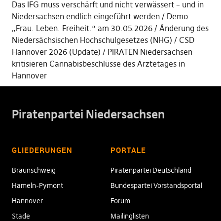
Das IFG muss verschärft und nicht verwässert – und in
Niedersachsen endlich eingeführt werden
Demo
„Frau. Leben. Freiheit.“ am 30.05.2026
Änderung des
Niedersächsischen Hochschulgesetzes (NHG)
CSD
Hannover 2026 (Update)
PIRATEN Niedersachsen
kritisieren Cannabisbeschlüsse des Ärztetages in
Hannover
Piratenpartei Niedersachsen
GLIEDERUNGEN
PORTALE
Braunschweig
Piratenpartei Deutschland
Hameln-Pymont
Bundespartei Vorstandsportal
Hannover
Forum
Stade
Mailinglisten