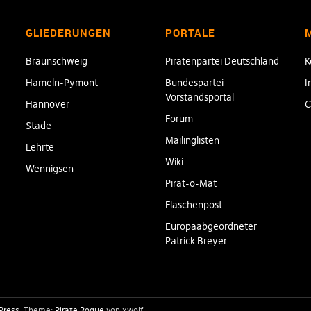
GLIEDERUNGEN
PORTALE
Braunschweig
Piratenpartei Deutschland
K
Hameln-Pymont
Bundespartei
I
Vorstandsportal
Hannover
C
Forum
Stade
Mailinglisten
Lehrte
Wiki
Wennigsen
Pirat-o-Mat
Flaschenpost
Europaabgeordneter
Patrick Breyer
Press
Theme:
Pirate Rogue
von xwolf