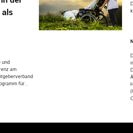
 als
k
N
D
e und
i
erenz am
D
beitgeberverband
Ä
programm für…
H
(
C