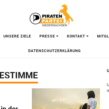
UNSERE ZIELE
PRESSE
KONTAKT
MITG
DATENSCHUTZERKLÄRUNG
U
GESTIMME
U
m
in der