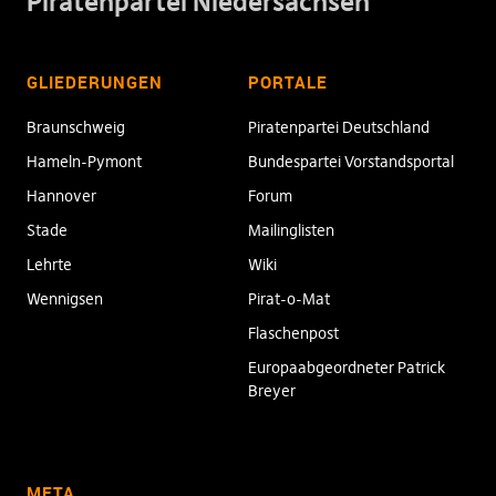
Piratenpartei Niedersachsen
GLIEDERUNGEN
PORTALE
Braunschweig
Piratenpartei Deutschland
Hameln-Pymont
Bundespartei Vorstandsportal
Hannover
Forum
Stade
Mailinglisten
Lehrte
Wiki
Wennigsen
Pirat-o-Mat
Flaschenpost
Europaabgeordneter Patrick
Breyer
META