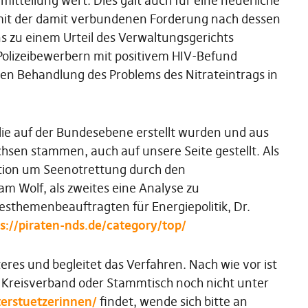
itteilung wert. Dies galt auch für eine neuerliche
mit der damit verbundenen Forderung nach dessen
uns zu einem Urteil des Verwaltungsgerichts
Polizeibewerbern mit positivem HIV-Befund
den Behandlung des Problems des Nitrateintrags in
die auf der Bundesebene erstellt wurden und aus
sen stammen, auch auf unsere Seite gestellt. Als
uation um Seenotrettung durch den
m Wolf, als zweites eine Analyse zu
sthemenbeauftragten für Energiepolitik, Dr.
s://piraten-nds.de/category/top/
es und begleitet das Verfahren. Nach wie vor ist
n Kreisverband oder Stammtisch noch nicht unter
erstuetzerinnen/
findet, wende sich bitte an