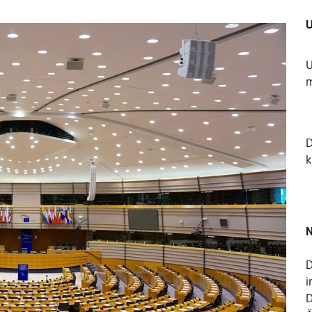
U
U
m
k
N
D
i
D