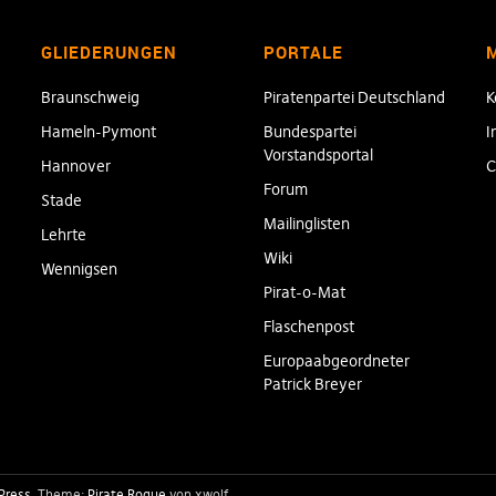
GLIEDERUNGEN
PORTALE
Braunschweig
Piratenpartei Deutschland
K
Hameln-Pymont
Bundespartei
I
Vorstandsportal
Hannover
C
Forum
Stade
Mailinglisten
Lehrte
Wiki
Wennigsen
Pirat-o-Mat
Flaschenpost
Europaabgeordneter
Patrick Breyer
Press
Theme:
Pirate Rogue
von xwolf