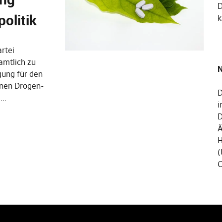
olitik
k
rtei
amtlich zu
N
gung für den
enen Drogen-
D
e…
i
D
Ä
H
(
C