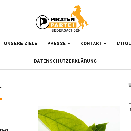
UNSERE ZIELE
PRESSE
KONTAKT
MITG
DATENSCHUTZERKLÄRUNG
U
T
U
m
ng