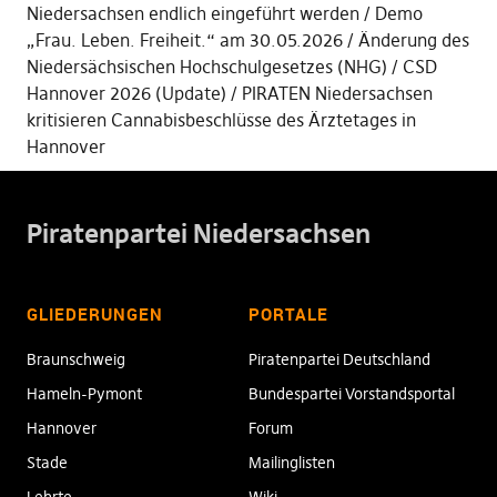
Niedersachsen endlich eingeführt werden
Demo
„Frau. Leben. Freiheit.“ am 30.05.2026
Änderung des
Niedersächsischen Hochschulgesetzes (NHG)
CSD
Hannover 2026 (Update)
PIRATEN Niedersachsen
kritisieren Cannabisbeschlüsse des Ärztetages in
Hannover
Piratenpartei Niedersachsen
GLIEDERUNGEN
PORTALE
Braunschweig
Piratenpartei Deutschland
Hameln-Pymont
Bundespartei Vorstandsportal
Hannover
Forum
Stade
Mailinglisten