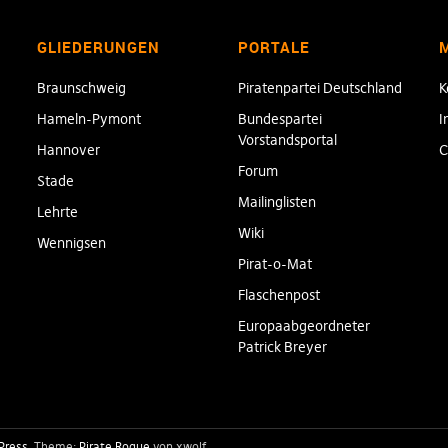
GLIEDERUNGEN
PORTALE
Braunschweig
Piratenpartei Deutschland
K
Hameln-Pymont
Bundespartei
I
Vorstandsportal
Hannover
C
Forum
Stade
Mailinglisten
Lehrte
Wiki
Wennigsen
Pirat-o-Mat
Flaschenpost
Europaabgeordneter
Patrick Breyer
Press
Theme:
Pirate Rogue
von xwolf