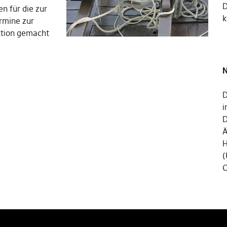
n für die zur
k
rmine zur
ktion gemacht
N
D
i
D
Ä
H
(
C