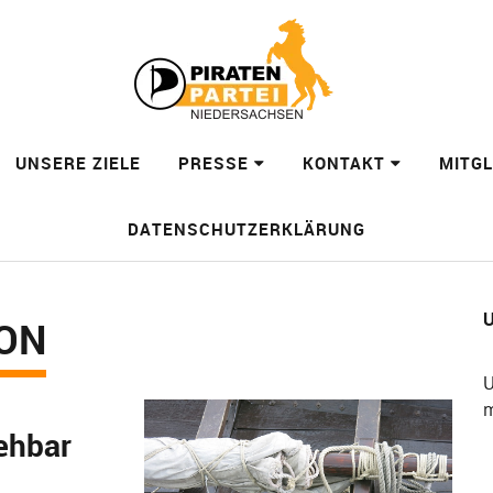
UNSERE ZIELE
PRESSE
KONTAKT
MITG
DATENSCHUTZERKLÄRUNG
U
ON
U
m
ehbar