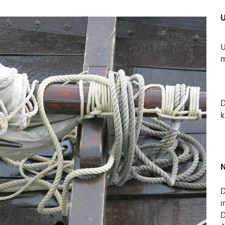
U
U
m
k
N
D
i
D