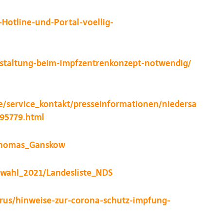
Hotline-und-Portal-voellig-
estaltung-beim-impfzentrenkonzept-notwendig/
e/service_kontakt/presseinformationen/niedersa
95779.html
r:Thomas_Ganskow
gswahl_2021/Landesliste_NDS
rus/hinweise-zur-corona-schutz-impfung-