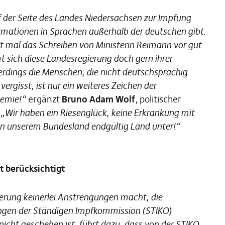
uf der Seite des Landes Niedersachsen zur Impfung
formationen in Sprachen außerhalb der deutschen gibt.
t mal das Schreiben von Ministerin Reimann vor gut
sich diese Landesregierung doch gern ihrer
lerdings die Menschen, die nicht deutschsprachig
ergisst, ist nur ein weiteres Zeichen der
demie!“
ergänzt
Bruno Adam Wolf
, politischer
.
„Wir haben ein Riesenglück, keine Erkrankung mit
 in unserem Bundesland endgültig Land unter!“
 berücksichtigt
ierung keinerlei Anstrengungen macht, die
ngen der Ständigen Impfkommission (STIKO)
cht geschehen ist, führt dazu, dass von der STIKO