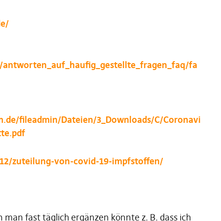
de/
/antworten_auf_haufig_gestellte_fragen_faq/fa
m.de/fileadmin/Dateien/3_Downloads/C/Coronavi
te.pdf
/12/zuteilung-von-covid-19-impfstoffen/
 man fast täglich ergänzen könnte z. B. dass ich