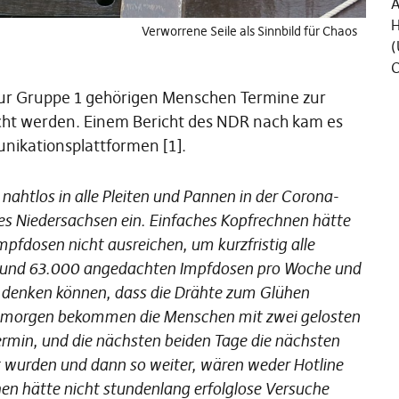
Ä
H
Verworrene Seile als Sinnbild für Chaos
(
C
 zur Gruppe 1 gehörigen Menschen Termine zur
ht werden. Einem Bericht des NDR nach kam es
nikationsplattformen [1].
nahtlos in alle Pleiten und Pannen in der Corona-
des Niedersachsen ein. Einfaches Kopfrechnen hätte
mpfdosen nicht ausreichen, um kurzfristig alle
l rund 63.000 angedachten Impfdosen pro Woche und
 denken können, dass die Drähte zum Glühen
 morgen bekommen die Menschen mit zwei gelosten
min, und die nächsten beiden Tage die nächsten
t wurden und dann so weiter, wären weder Hotline
 hätte nicht stundenlang erfolglose Versuche