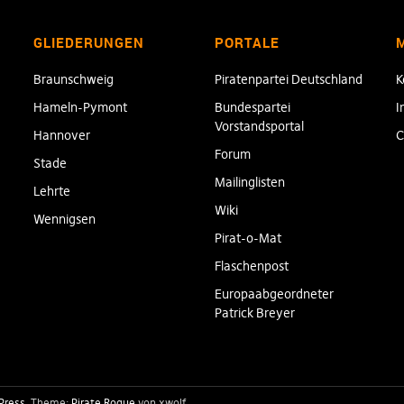
GLIEDERUNGEN
PORTALE
Braunschweig
Piratenpartei Deutschland
K
Hameln-Pymont
Bundespartei
I
Vorstandsportal
Hannover
C
Forum
Stade
Mailinglisten
Lehrte
Wiki
Wennigsen
Pirat-o-Mat
Flaschenpost
Europaabgeordneter
Patrick Breyer
Press
Theme:
Pirate Rogue
von xwolf