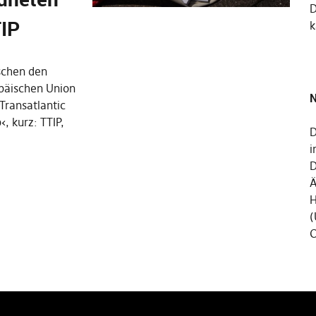
TIP
k
schen den
opäischen Union
N
ransatlantic
, kurz: TTIP,
D
i
D
Ä
H
(
C