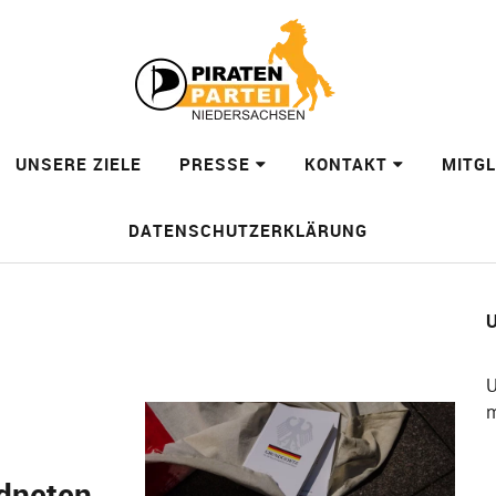
UNSERE ZIELE
PRESSE
KONTAKT
MITG
DATENSCHUTZERKLÄRUNG
U
U
m
dneten