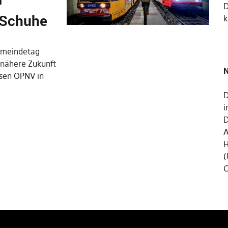
 Schuhe
k
emeindetag
e nähere Zukunft
N
osen ÖPNV in
D
i
D
Ä
H
(
C