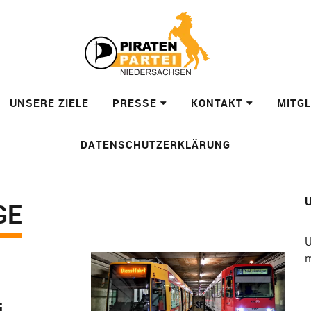
UNSERE ZIELE
PRESSE
KONTAKT
MITG
DATENSCHUTZERKLÄRUNG
U
GE
U
m
i