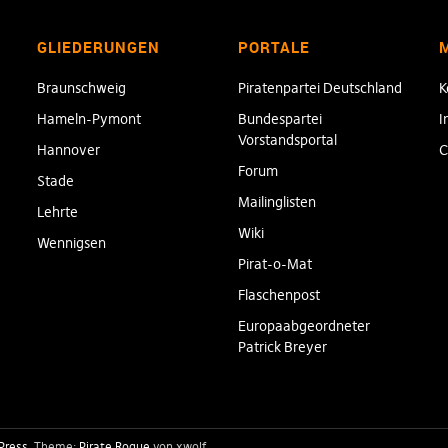
GLIEDERUNGEN
PORTALE
Braunschweig
Piratenpartei Deutschland
K
Hameln-Pymont
Bundespartei
I
Vorstandsportal
Hannover
C
Forum
Stade
Mailinglisten
Lehrte
Wiki
Wennigsen
Pirat-o-Mat
Flaschenpost
Europaabgeordneter
Patrick Breyer
Press
Theme:
Pirate Rogue
von xwolf