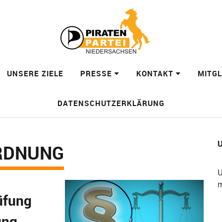
UNSERE ZIELE
PRESSE
KONTAKT
MITG
DATENSCHUTZERKLÄRUNG
U
RDNUNG
U
m
üfung
ung