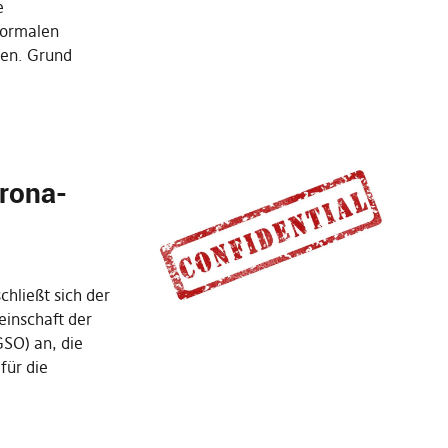
e
formalen
den. Grund
rona-
chließt sich der
inschaft der
SO) an, die
für die