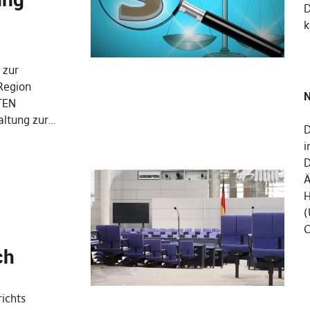
k
 zur
Region
N
ATEN
Haltung zur…
D
i
D
Ä
H
(
C
ch
richts