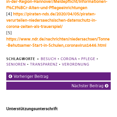
in-der-Region-Hannover/Meldepflicht/Informationen-
f%C3%BCr-Alten-und-Pflegeeinrichtungen
[4]
https://piraten-nds.de/2020/04/05/piraten-
verurteilen-niedersaechsischen-datenschutz-in-
corona-zeiten-als-trauerspiel/
[5]
https://www.ndr.de/nachrichten/niedersachsen/Tonne
-Behutsamer-Start-in-Schulen,coronavirus1446.html
SCHLAGWORTE
BESUCH
•
CORONA
•
PFLEGE
•
SENIOREN
•
TRANSPARENZ
•
VERORDNUNG
Vorheriger Beitrag
Nächster Beitrag
Unterstützungsunterschrift