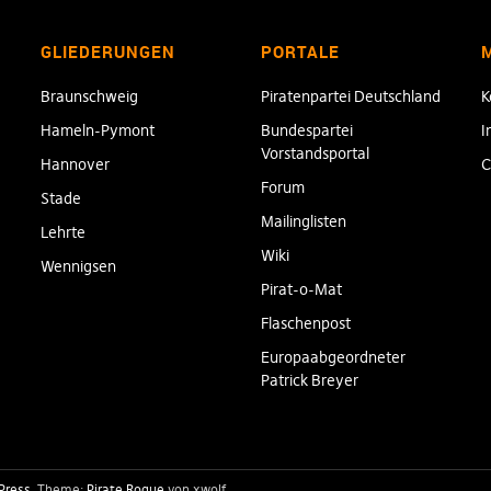
GLIEDERUNGEN
PORTALE
Braunschweig
Piratenpartei Deutschland
K
Hameln-Pymont
Bundespartei
I
Vorstandsportal
Hannover
C
Forum
Stade
Mailinglisten
Lehrte
Wiki
Wennigsen
Pirat-o-Mat
Flaschenpost
Europaabgeordneter
Patrick Breyer
Press
Theme:
Pirate Rogue
von xwolf