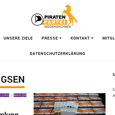
UNSERE ZIELE
PRESSE
KONTAKT
MITG
DATENSCHUTZERKLÄRUNG
U
IGSEN
U
m
EILUNG
WAHLEN
mmlung