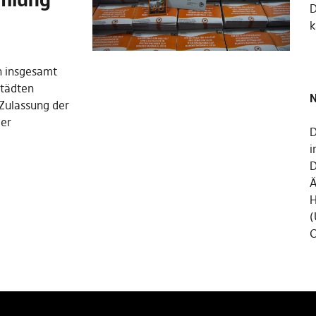
k
n insgesamt
Städten
N
 Zulassung der
der
D
i
D
Ä
H
(
C