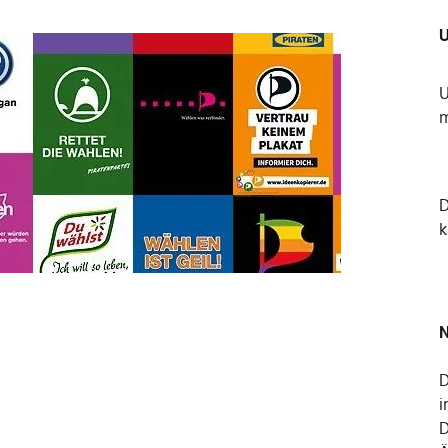
U
U
m
k
N
D
i
D