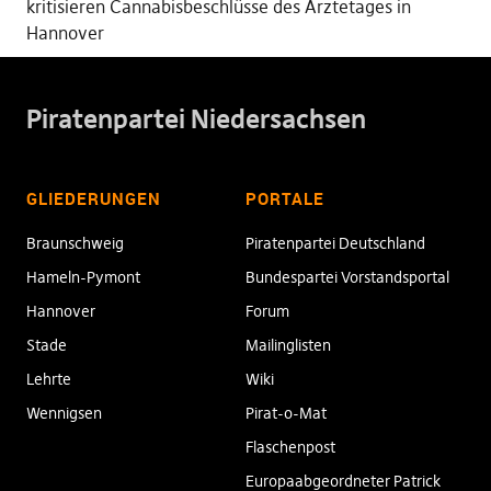
kritisieren Cannabisbeschlüsse des Ärztetages in
Hannover
Piratenpartei Niedersachsen
GLIEDERUNGEN
PORTALE
Braunschweig
Piratenpartei Deutschland
Hameln-Pymont
Bundespartei Vorstandsportal
Hannover
Forum
Stade
Mailinglisten
Lehrte
Wiki
Wennigsen
Pirat-o-Mat
Flaschenpost
Europaabgeordneter Patrick