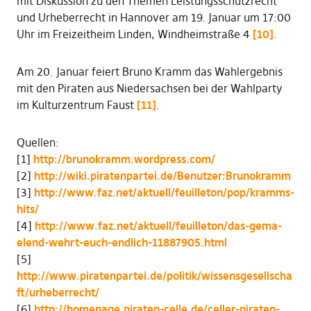
mit Diskussion zu den Themen Leistungsschutzrecht
und Urheberrecht in Hannover am 19. Januar um 17:00
Uhr im Freizeitheim Linden, Windheimstraße 4
[10]
.
Am 20. Januar feiert Bruno Kramm das Wahlergebnis
mit den Piraten aus Niedersachsen bei der Wahlparty
im Kulturzentrum Faust
[11]
.
Quellen:
[1]
http://brunokramm.wordpress.com/
[2]
http://wiki.piratenpartei.de/Benutzer:Brunokramm
[3]
http://www.faz.net/aktuell/feuilleton/pop/kramms-
hits/
[4]
http://www.faz.net/aktuell/feuilleton/das-gema-
elend-wehrt-euch-endlich-11887905.html
[5]
http://www.piratenpartei.de/politik/wissensgesellscha
ft/urheberrecht/
[6]
http://homepage.piraten-celle.de/celler-piraten-