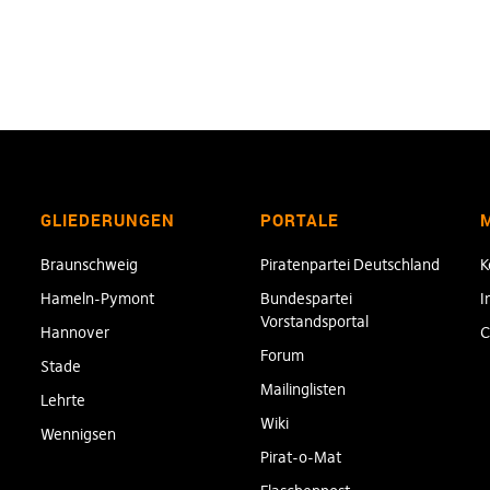
GLIEDERUNGEN
PORTALE
Braunschweig
Piratenpartei Deutschland
K
Hameln-Pymont
Bundespartei
I
Vorstandsportal
Hannover
C
Forum
Stade
Mailinglisten
Lehrte
Wiki
Wennigsen
Pirat-o-Mat