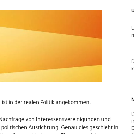
U
U
m
k
N
 ist in der realen Politik angekommen.
D
e Nachfrage von Interessensvereinigungen und
i
olitischen Ausrichtung. Genau dies geschieht in
D