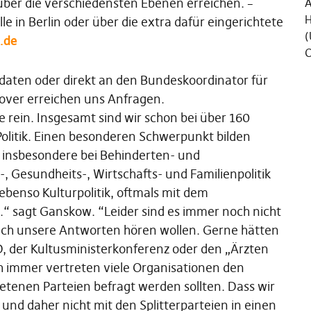
über die verschiedensten Ebenen erreichen. –
Ä
H
 in Berlin oder über die extra dafür eingerichtete
(
.de
C
daten oder direkt an den Bundeskoordinator für
ver erreichen uns Anfragen.
e rein. Insgesamt sind wir schon bei über 160
e Politik. Einen besonderen Schwerpunkt bilden
– insbesondere bei Behinderten- und
a-, Gesundheits-, Wirtschafts- und Familienpolitik
ebenso Kulturpolitik, oftmals mit dem
.“ sagt Ganskow. “Leider sind es immer noch nicht
 auch unsere Antworten hören wollen. Gerne hätten
, der Kultusministerkonferenz oder den „Ärzten
 immer vertreten viele Organisationen den
etenen Parteien befragt werden sollten. Dass wir
 und daher nicht mit den Splitterparteien in einen