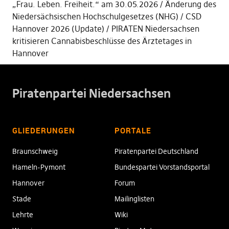
„Frau. Leben. Freiheit.“ am 30.05.2026
Änderung des
Niedersächsischen Hochschulgesetzes (NHG)
CSD
Hannover 2026 (Update)
PIRATEN Niedersachsen
kritisieren Cannabisbeschlüsse des Ärztetages in
Hannover
Piratenpartei Niedersachsen
GLIEDERUNGEN
PORTALE
Braunschweig
Piratenpartei Deutschland
Hameln-Pymont
Bundespartei Vorstandsportal
Hannover
Forum
Stade
Mailinglisten
Lehrte
Wiki