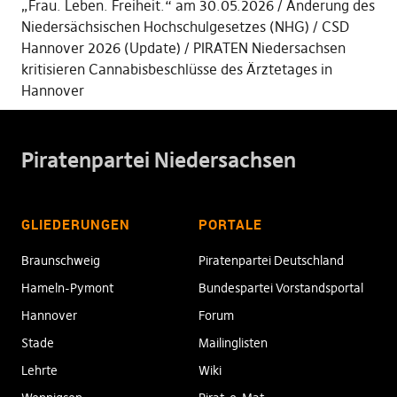
„Frau. Leben. Freiheit.“ am 30.05.2026
Änderung des
Niedersächsischen Hochschulgesetzes (NHG)
CSD
Hannover 2026 (Update)
PIRATEN Niedersachsen
kritisieren Cannabisbeschlüsse des Ärztetages in
Hannover
Piratenpartei Niedersachsen
GLIEDERUNGEN
PORTALE
Braunschweig
Piratenpartei Deutschland
Hameln-Pymont
Bundespartei Vorstandsportal
Hannover
Forum
Stade
Mailinglisten
Lehrte
Wiki