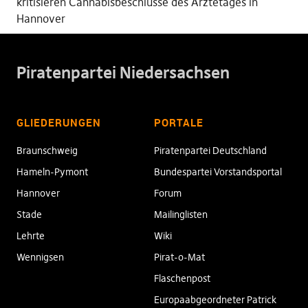
kritisieren Cannabisbeschlüsse des Ärztetages in
Hannover
Piratenpartei Niedersachsen
GLIEDERUNGEN
PORTALE
Braunschweig
Piratenpartei Deutschland
Hameln-Pymont
Bundespartei Vorstandsportal
Hannover
Forum
Stade
Mailinglisten
Lehrte
Wiki
Wennigsen
Pirat-o-Mat
Flaschenpost
Europaabgeordneter Patrick