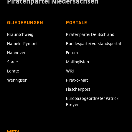
Piratenpartei Niedersachsen
GLIEDERUNGEN
PORTALE
Braunschweig
Piratenpartei Deutschland
Hameln-Pymont
Bundespartei Vorstandsportal
Hannover
Forum
Stade
Mailinglisten
Lehrte
Wiki
Wennigsen
Pirat-o-Mat
Flaschenpost
Europaabgeordneter Patrick
Breyer
META