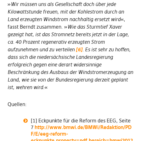
»
Wir müssen uns als Gesellschaft doch über jede
Kilowattstunde freuen, mit der Kohlestrom durch an
Land erzeugten Windstrom nachhaltig ersetzt wird
«,
fasst Berndt zusammen. »
Wie das Sturmtief Xaver
gezeigt hat, ist das Stromnetz bereits jetzt in der Lage,
ca. 40 Prozent regenerativ erzeugten Strom
aufzunehmen und zu verteilen
[6]
. Es ist sehr zu hoffen,
dass sich die niedersächsische Landesregierung
erfolgreich gegen eine derart widersinnige
Beschränkung des Ausbaus der Windstromerzeugung an
Land, wie sie von der Bundesregierung derzeit geplant
ist, wehren wird.
«
Quellen:
[1] Eckpunkte für die Reform des EEG, Seite
7
http://www.bmwi.de/BMWi/Redaktion/PD
F/E/eeg-reform-
eckpunkte,property=pdf,bereich=bmwi2012