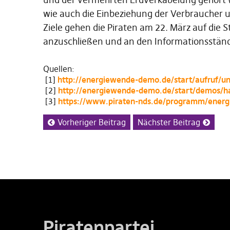
wie auch die Einbeziehung der Verbraucher u
Ziele gehen die Piraten am 22. März auf die 
anzuschließen und an den Informationsständ
Quellen:
[1]
http://energiewende-demo.de/start/aufruf/un
[2]
http://energiewende-demo.de/start/demos/h
[3]
https://www.piraten-nds.de/programm/energ
Vorheriger Beitrag
Nächster Beitrag
Piratenpartei