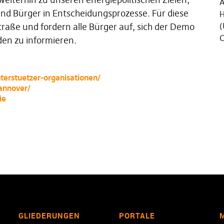
Ä
nd Bürger in Entscheidungsprozesse. Für diese
H
Straße und fordern alle Bürger auf, sich der Demo
(
C
en zu informieren.
terstuetzer-organisationen/
annover/
ie
GLIEDERUNGEN
PORTALE