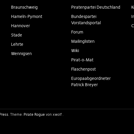
Braunschweig
Piratenpartei Deutschland
K
Hameln-Pymont
Bundespartei
I
Vorstandsportal
Hannover
C
Forum
Stade
Mailinglisten
Lehrte
Wiki
Wennigsen
Pirat-o-Mat
Flaschenpost
Europaabgeordneter
Patrick Breyer
Press
Theme:
Pirate Rogue
von xwolf