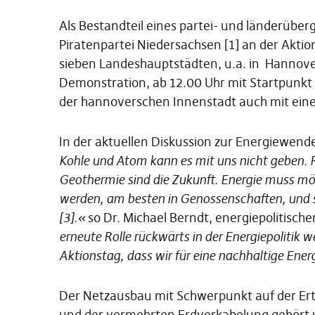
Als Bestandteil eines partei- und länderüberg
Piratenpartei Niedersachsen [1] an der Akti
sieben Landeshauptstädten, u.a. in Hannover
Demonstration, ab 12.00 Uhr mit Startpunkt 
der hannoverschen Innenstadt auch mit eine
In der aktuellen Diskussion zur Energiewende
Kohle und Atom kann es mit uns nicht geben. 
Geothermie sind die Zukunft. Energie muss mö
werden, am besten in Genossenschaften
,
und s
[3].«
so Dr. Michael Berndt, energiepolitisch
erneute Rolle rückwärts in der Energiepolitik 
Aktionstag, dass wir für eine nachhaltige Ener
Der Netzausbau mit Schwerpunkt auf der Er
und der vermehrten Erdverkabelung gehört we