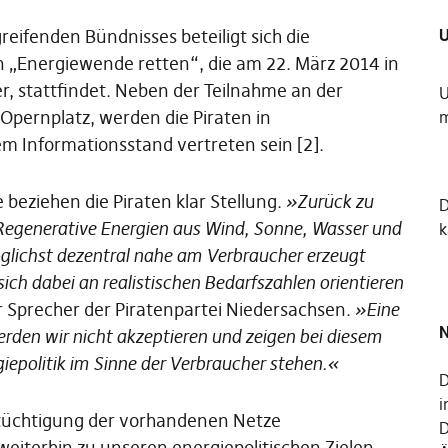
U
reifenden Bündnisses beteiligt sich die
on „Energiewende retten“, die am 22. März 2014 in
, stattfindet. Neben der Teilnahme an der
U
Opernplatz, werden die Piraten in
m
m Informationsstand vertreten sein [2].
 beziehen die Piraten klar Stellung.
»Zurück zu
Regenerative Energien aus Wind, Sonne, Wasser und
k
glichst dezentral nahe am Verbraucher erzeugt
ich dabei an realistischen Bedarfszahlen orientieren
er Sprecher der Piratenpartei Niedersachsen.
»Eine
N
werden wir nicht akzeptieren und zeigen bei diesem
giepolitik im Sinne der Verbraucher stehen.«
D
i
tüchtigung der vorhandenen Netze
D
iterhin zu unseren energiepolitischen Zielen,