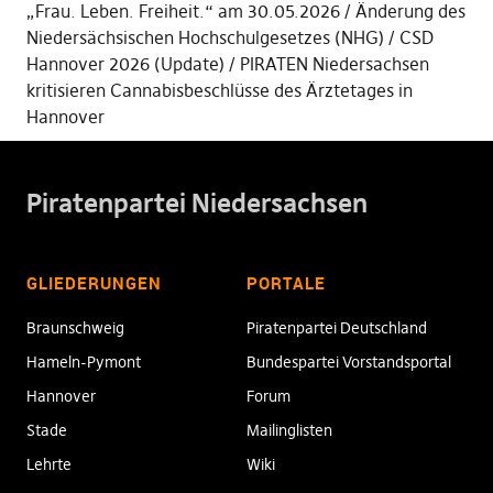
„Frau. Leben. Freiheit.“ am 30.05.2026
Änderung des
Niedersächsischen Hochschulgesetzes (NHG)
CSD
Hannover 2026 (Update)
PIRATEN Niedersachsen
kritisieren Cannabisbeschlüsse des Ärztetages in
Hannover
Piratenpartei Niedersachsen
GLIEDERUNGEN
PORTALE
Braunschweig
Piratenpartei Deutschland
Hameln-Pymont
Bundespartei Vorstandsportal
Hannover
Forum
Stade
Mailinglisten
Lehrte
Wiki