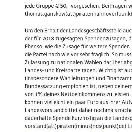
jede Gruppe € 50,- vorgesehen. Bei Fragen w
thomas.ganskow(ätt)piratenhannover(punk
Um den Erhalt der Landesgeschäftsstelle auch
der für 2018 zugesagten Spendenzusagen, d
Ebenso, wie die Zusage für weitere Spenden.
die Partei nach wie vor sehr fraglich. So mus
Zulassung zu nationalen Wahlen darüber abg
Landes- und Kreisparteitagen. Wichtig ist au
(insbesondere Wahlleitungen und Finanzamt)
Bundessatzung empfohlen ist, neben deinem M
von 1% deines Nettoeinkommens zu leisten
können vielleicht ein paar Euro aus ihrer A
Landesvorstand bittet daher nochmals nachd
dauerhafte Spende kurzfristig an die Landesg
vorstand(ätt)piraten(minus)nds(punkt)de) Es