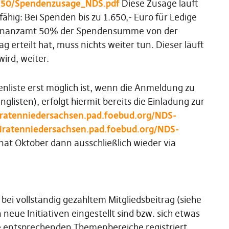
/5/50/Spendenzusage_NDS.pdf
Diese Zusage läuft
ähig: Bei Spenden bis zu 1.650,- Euro für Ledige
as Finanzamt 50% der Spendensumme von der
erteilt hat, muss nichts weiter tun. Dieser läuft
ird, weiter.
enliste erst möglich ist, wenn die Anmeldung zu
inglisten), erfolgt hiermit bereits die Einladung zur
piratenniedersachsen.pad.foebud.org/NDS-
piratenniedersachsen.pad.foebud.org/NDS-
at Oktober dann ausschließlich wieder via
ei vollständig gezahltem Mitgliedsbeitrag (siehe
 neue Initiativen eingestellt sind bzw. sich etwas
ie entsprechenden Themenbereiche registriert