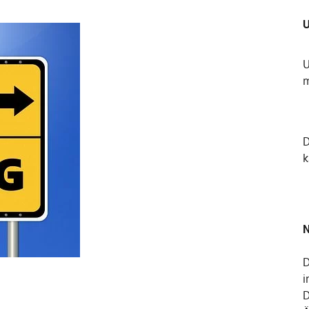
U
U
m
k
N
D
i
D