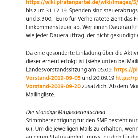
https://wiki.piratenpartei.de/wiki/images
bis zum 31.12.19. Spenden sind steuerabzugsf
und 3.300,- Euro für Verheiratete zieht d
Einkommensteuer ab. Wer einen Dauerauftrag 
wie jeder Dauerauftrag, der nicht gekündigt w
Da eine gesonderte Einladung über die Aktiv
dieser erneut erfolgt ist (siehe unten bei Mail
Landesvorstandssitzung am 05.09.
https://
Vorstand-2019-09-05
und 20.09.19
https://
Vorstand-2019-09-20
zusätzlich. Ab dem Mon
Mailingliste.
Der ständige Mitgliederentscheid
Stimmberechtigung für den SME besteht nur b
6.). Um die jeweiligen Mails zu erhalten, wenn
an deren Status ändert, musst du dich für d