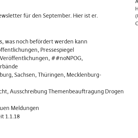
Ä
H
sletter für den September. Hier ist er.
(
C
es, was noch befördert werden kann
ffentlichungen, Pressespiegel
 Veröffentlichungen, ##noNPOG,
Verbände
burg, Sachsen, Thüringen, Mecklenburg-
ucht, Ausschreibung Themenbeauftragung Drogen
euen Meldungen
it 1.1.18