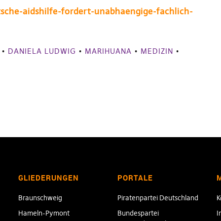
sche-aidshilfe-fordert-unabhaengige-fachlich-
•
DANIELA LUDWIG
•
MARIHUANA
•
MEDIZIN
•
GLIEDERUNGEN
PORTALE
Braunschweig
Piratenpartei Deutschland
K
Hameln-Pymont
Bundespartei
I