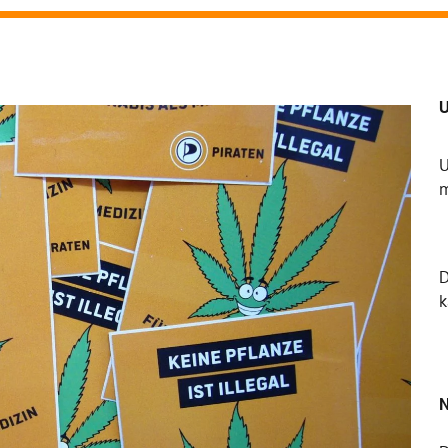
U
U
m
k
N