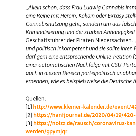
„Allein schon, dass Frau Ludwig Cannabis imm
eine Reihe mit Heroin, Kokain oder Extasy stellt
Cannabisnutzung geht, sondern um das fälschl
Kriminalisierung und der starken Abhängigkeit
Geschäftsführer der Piraten Niedersachsen.
und politisch inkompetent und sie sollte ihre
darf gern eine entsprechende Online-Petition [
einer automatischen Nachfolge mit CSU-Partei
auch in diesem Bereich parteipolitisch unabh
ernennen, wie es beispielsweise die Deutsche Ai
Quellen:
[1]
http://www.kleiner-kalender.de/event/4
[2]
https://hanfjournal.de/2020/04/19/420
[3]
https://noizz.de/rausch/coronavirus-ka
werden/gpymjqr