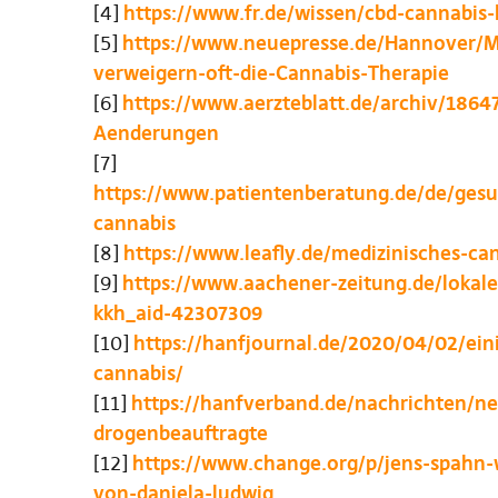
[4]
https://www.fr.de/wissen/cbd-cannabis
[5]
https://www.neuepresse.de/Hannover/Me
verweigern-oft-die-Cannabis-Therapie
[6]
https://www.aerzteblatt.de/archiv/1864
Aenderungen
[7]
https://www.patientenberatung.de/de/gesu
cannabis
[8]
https://www.leafly.de/medizinisches-ca
[9]
https://www.aachener-zeitung.de/lokale
kkh_aid-42307309
[10]
https://hanfjournal.de/2020/04/02/ei
cannabis/
[11]
https://hanfverband.de/nachrichten/n
drogenbeauftragte
[12]
https://www.change.org/p/jens-spahn-
von-daniela-ludwig