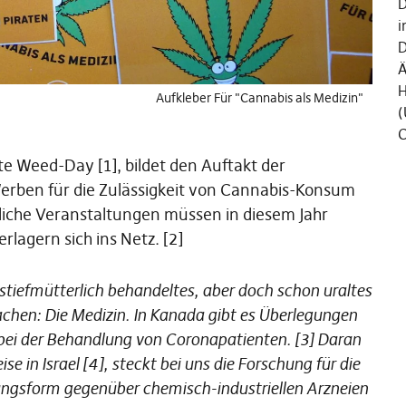
D
i
D
Ä
H
Aufkleber Für "Cannabis als Medizin"
(
C
te Weed-Day [1], bildet den Auftakt der
Werben für die Zulässigkeit von Cannabis-Konsum
liche Veranstaltungen müssen in diesem Jahr
lagern sich ins Netz. [2]
tiefmütterlich behandeltes, aber doch schon uraltes
hen: Die Medizin. In Kanada gibt es Überlegungen
bei der Behandlung von Coronapatienten. [3] Daran
ise in Israel [4], steckt bei uns die Forschung für die
lungsform gegenüber chemisch-industriellen Arzneien