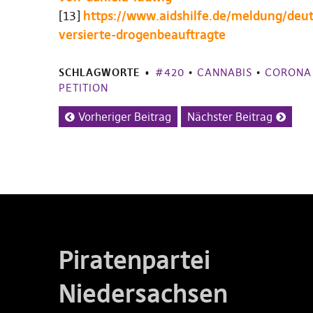
[13]
https://www.aidshilfe.de/meldung/deut
versierte-drogenbeauftragte
SCHLAGWORTE
#420
•
CANNABIS
•
CORONA
PETITION
Vorheriger Beitrag
Nächster Beitrag
Piratenpartei
Niedersachsen