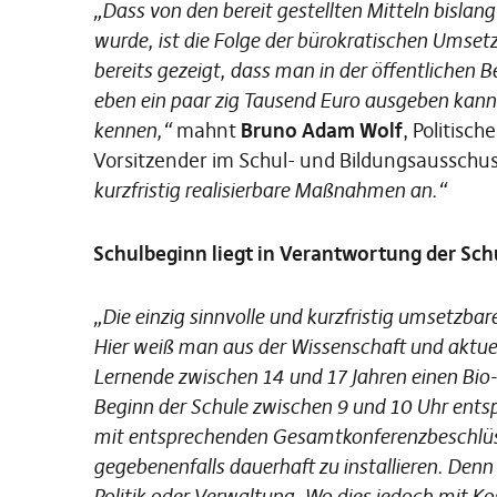
„Dass von den bereit gestellten Mitteln bisla
wurde, ist die Folge der bürokratischen Umsetz
bereits gezeigt, dass man in der öffentlichen
eben ein paar zig Tausend Euro ausgeben kann
kennen,“
mahnt
Bruno Adam Wolf
, Politisc
Vorsitzender im Schul- und Bildungsausschu
kurzfristig realisierbare Maßnahmen an.“
Schulbeginn liegt in Verantwortung der Sch
„Die einzig sinnvolle und kurzfristig umsetzbar
Hier weiß man aus der Wissenschaft und aktuel
Lernende zwischen 14 und 17 Jahren einen Bio
Beginn der Schule zwischen 9 und 10 Uhr entspr
mit entsprechenden Gesamtkonferenzbeschlüsse
gegebenenfalls dauerhaft zu installieren. Denn 
Politik oder Verwaltung. Wo dies jedoch mit Ko