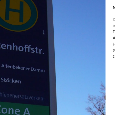
N
D
i
D
Ä
H
(
C