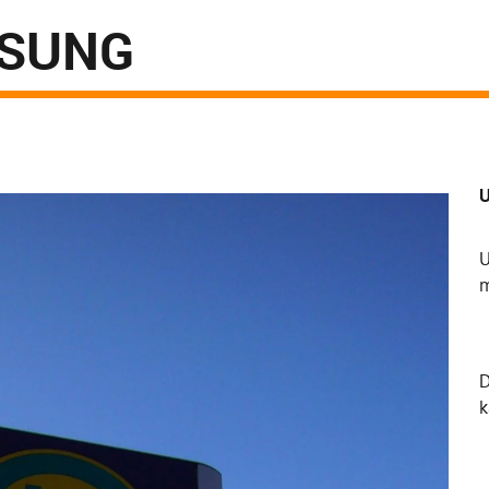
ÖSUNG
U
U
m
k