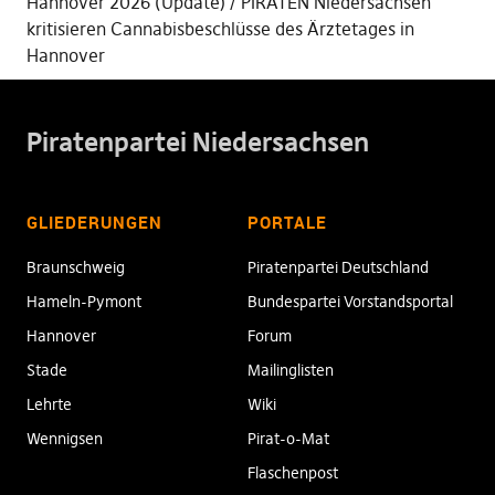
Hannover 2026 (Update)
PIRATEN Niedersachsen
kritisieren Cannabisbeschlüsse des Ärztetages in
Hannover
Piratenpartei Niedersachsen
GLIEDERUNGEN
PORTALE
Braunschweig
Piratenpartei Deutschland
Hameln-Pymont
Bundespartei Vorstandsportal
Hannover
Forum
Stade
Mailinglisten
Lehrte
Wiki
Wennigsen
Pirat-o-Mat
Flaschenpost