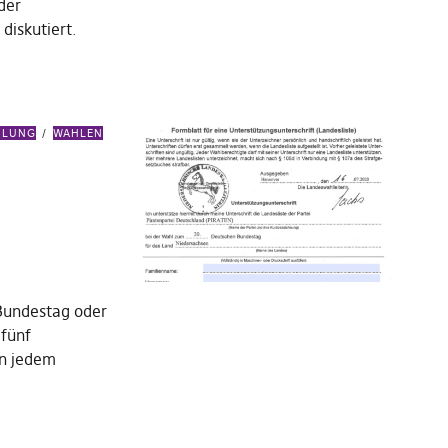
der
diskutiert.
EILUNG
WAHLEN
 Bundestag oder
 fünf
in jedem