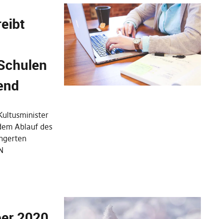
reibt
 Schulen
end
Kultusminister
dem Ablauf des
ängerten
N
er 2020