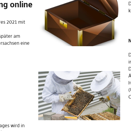
ng online
k
res 2021 mit
später am
N
ersachsen eine
D
i
D
Ä
H
(
C
ages wird in