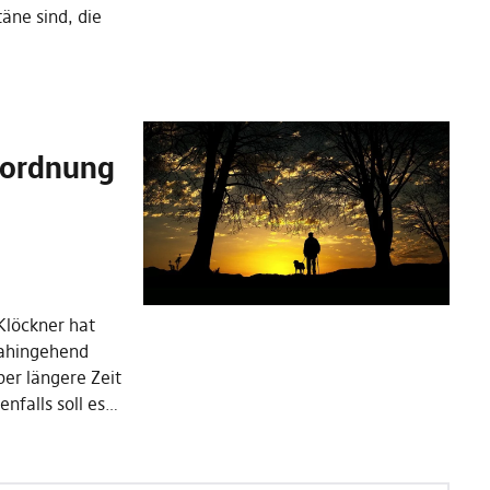
äne sind, die
rordnung
Klöckner hat
dahingehend
ber längere Zeit
enfalls soll es…