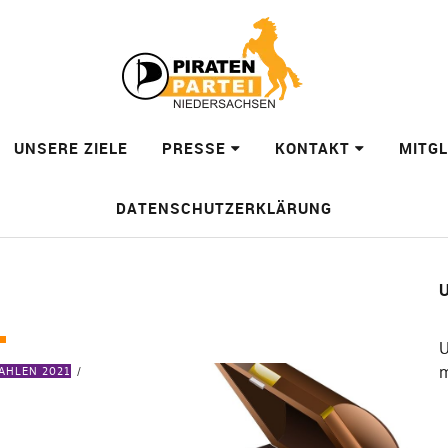
UNSERE ZIELE
PRESSE
KONTAKT
MITG
DATENSCHUTZERKLÄRUNG
U
1
U
m
HLEN 2021