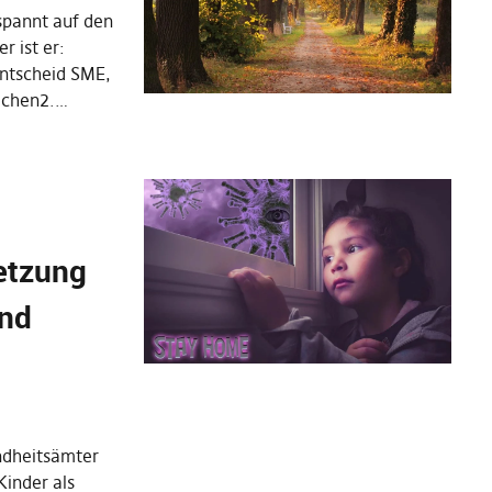
espannt auf den
r ist er:
entscheid SME,
achen2.…
etzung
ind
ndheitsämter
Kinder als