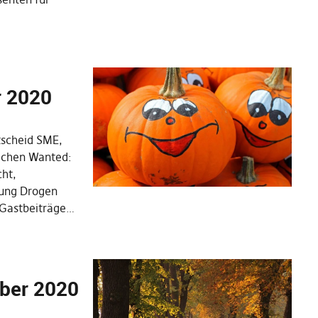
r 2020
ntscheid SME,
achen Wanted:
ht,
ung Drogen
r Gastbeiträge…
ber 2020