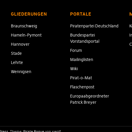
GLIEDERUNGEN
PORTALE
Braunschweig
Piratenpartei Deutschland
K
Hameln-Pymont
Bundespartei
I
Vorstandsportal
Hannover
C
Forum
Stade
Mailinglisten
Lehrte
Wiki
Wennigsen
Pirat-o-Mat
Flaschenpost
Europaabgeordneter
Patrick Breyer
Press
Theme:
Pirate Rogue
von xwolf