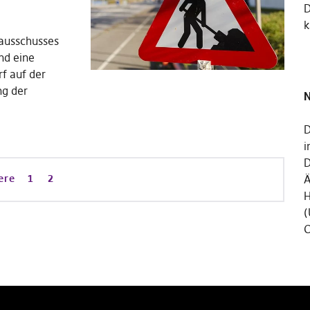
k
nausschusses
nd eine
f auf der
ng der
N
D
i
D
ere
1
2
Ä
H
(
C