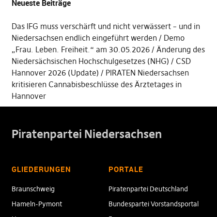
Neueste Beiträge
Das IFG muss verschärft und nicht verwässert – und in
Niedersachsen endlich eingeführt werden
Demo
„Frau. Leben. Freiheit.“ am 30.05.2026
Änderung des
Niedersächsischen Hochschulgesetzes (NHG)
CSD
Hannover 2026 (Update)
PIRATEN Niedersachsen
kritisieren Cannabisbeschlüsse des Ärztetages in
Hannover
Piratenpartei Niedersachsen
GLIEDERUNGEN
PORTALE
Braunschweig
Piratenpartei Deutschland
Hameln-Pymont
Bundespartei Vorstandsportal