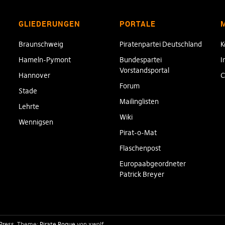
GLIEDERUNGEN
PORTALE
Braunschweig
Piratenpartei Deutschland
K
Hameln-Pymont
Bundespartei
I
Vorstandsportal
Hannover
C
Forum
Stade
Mailinglisten
Lehrte
Wiki
Wennigsen
Pirat-o-Mat
Flaschenpost
Europaabgeordneter
Patrick Breyer
Press
Theme:
Pirate Rogue
von xwolf