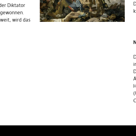
er Diktator
k
 gewonnen.
tweit, wird das
N
D
i
D
Ä
H
(
C