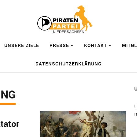
UNSERE ZIELE
PRESSE
KONTAKT
MITG
DATENSCHUTZERKLÄRUNG
U
UNG
U
m
tator