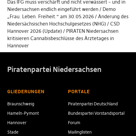
Das IFG muss verschärft und nicht verwässert – und in
Niedersachsen endlich eingeführt werden
Demo
„Frau. Leben. Freiheit.“ am 30.05.2026
Änderung des
Niedersächsischen Hochschulgesetzes (NHG)
CSD
Hannover 2026 (Update)
PIRATEN Niedersachsen
kritisieren Cannabisbeschlüsse des Ärztetages in
Hannover
Piratenpartei Niedersachsen
GLIEDERUNGEN
PORTALE
Braunschweig
Piratenpartei Deutschland
Hameln-Pymont
Bundespartei Vorstandsportal
Hannover
Forum
Stade
Mailinglisten